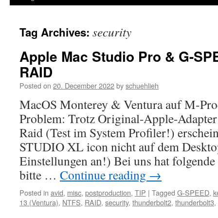
security
Tag Archives:
Apple Mac Studio Pro & G-SP
RAID
Posted on
20. December 2022
by
schuehlieh
MacOS Monterey & Ventura auf M-Proce
Problem: Trotz Original-Apple-Adapte
Raid (Test im System Profiler!) ersche
STUDIO XL icon nicht auf dem Desktop
Einstellungen an!) Bei uns hat folgende
bitte …
Continue reading
→
Posted in
avid
,
misc
,
postproduction
,
TIP
|
Tagged
G-SPEED
,
k
13 (Ventura)
,
NTFS
,
RAID
,
security
,
thunderbolt2
,
thunderbolt3
,