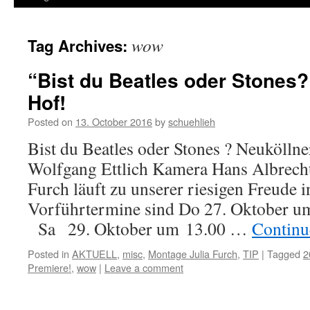
wow
Tag Archives:
“Bist du Beatles oder Stones?
Hof!
Posted on
13. October 2016
by
schuehlieh
Bist du Beatles oder Stones ? Neuköll
Wolfgang Ettlich Kamera Hans Albrecht 
Furch läuft zu unserer riesigen Freude 
Vorführtermine sind Do 27. Oktober 
Sa 29. Oktober um 13.00 …
Continu
Posted in
AKTUELL
,
misc
,
Montage Julia Furch
,
TIP
|
Tagged
2
Premiere!
,
wow
|
Leave a comment