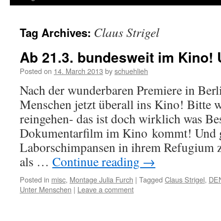
Claus Strigel
Tag Archives:
Ab 21.3. bundesweit im Kino!
Posted on
14. March 2013
by
schuehlieh
Nach der wunderbaren Premiere in Ber
Menschen jetzt überall ins Kino! Bitte w
reingehen- das ist doch wirklich was B
Dokumentarfilm im Kino kommt! Und gl
Laborschimpansen in ihrem Refugium z
als …
Continue reading
→
Posted in
misc
,
Montage Julia Furch
|
Tagged
Claus Strigel
,
DEN
Unter Menschen
|
Leave a comment