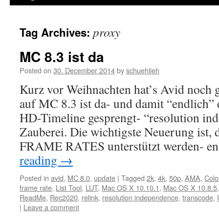
proxy
Tag Archives:
MC 8.3 ist da
Posted on
30. December 2014
by
schuehlieh
Kurz vor Weihnachten hat’s Avid noch g
auf MC 8.3 ist da- und damit “endlich”
HD-Timeline gesprengt- “resolution ind
Zauberei. Die wichtigste Neuerung ist, d
FRAME RATES unterstützt werden- e
reading
→
Posted in
avid
,
MC 8.0
,
update
|
Tagged
2k
,
4k
,
50p
,
AMA
,
Colo
frame rate
,
List Tool
,
LUT
,
Mac OS X 10.10.1
,
Mac OS X 10.8.5
ReadMe
,
Rec2020
,
relink
,
resolution independence
,
transcode
,
|
Leave a comment