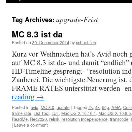
upgrade-Frist
Tag Archives:
MC 8.3 ist da
Posted on
30. December 2014
by
schuehlieh
Kurz vor Weihnachten hat’s Avid noch g
auf MC 8.3 ist da- und damit “endlich”
HD-Timeline gesprengt- “resolution ind
Zauberei. Die wichtigste Neuerung ist, d
FRAME RATES unterstützt werden- e
reading
→
Posted in
avid
,
MC 8.0
,
update
|
Tagged
2k
,
4k
,
50p
,
AMA
,
Colo
frame rate
,
List Tool
,
LUT
,
Mac OS X 10.10.1
,
Mac OS X 10.8.5
ReadMe
,
Rec2020
,
relink
,
resolution independence
,
transcode
,
|
Leave a comment