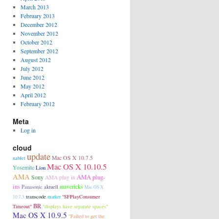
March 2013
February 2013
December 2012
November 2012
October 2012
September 2012
August 2012
July 2012
June 2012
May 2012
April 2012
February 2012
Meta
Log in
cloud
update
Mac OS X 10.7.5
nablet
Mac OS X 10.10.5
Yosemite
Lion
AMA
AMA plug-
Sony
AMA plug in
ins
Panasonic
aktuell
mavericks
Mac OS X
transcode
"SFPlayConsumer
10.7.3
marker
BR
Timeout"
"displays have separate spaces"
Mac OS X 10.9.5
"Failed to get the