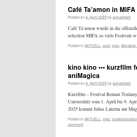
Café Ta’amon in MIFA 2
Posted on
4. April 2025
by
schuehlieh
Café Ta’amon wurde in die offiziel
selection MIFA so viele Festivals w
Posted in
AKTUELL
,
avid
,
misc
,
Montage 
kino kino ••• kurzfilm 
aniMagica
Posted on
4. April 2025
by
schuehlieh
Kurzfilm – Festival Roman Toulany
Universität) vom 1. April bis 9. Ap
2025 kommt Julias Laterna ani Ma
Posted in
AKTUELL
,
misc
,
postproduction
comment