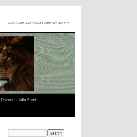
Neues vom Avid Media Composer auf Mac
Dozentin Julia Furch