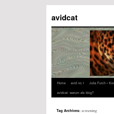
avidcat
Home
avid no.1
Julia Furch • K
Skip
avidcat- warum als blog?
to
content
screening
Tag Archives: