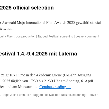
025 official selection
le Auswahl Mojo International Film Awards 2025 gewählt! official
ie schön!
Julia Furch
,
postproduction
|
Tagged
Festival
,
screening
|
Leave a comment
festival 1.4.-9.4.2025 mit Laterna
 zeigt 107 Filme in der Akademiegalerie (U-Bahn Ausgang
ril 2025 täglich von 17:30 bis 21:30 Uhr am Sonntag, 6. April
gica und am Mittwoch, …
Continue reading
→
,
Regie Julia Furch
,
TIP
|
Tagged
Festival
,
pop-up kino
,
screening
|
Leave a