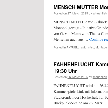
MENSCH MUTTER Monop
Posted on
27. March 2025
by
schuehlieh
MENSCH MUTTER von Gabriele von
Monopol gezeigt.- Initiative Gru
von G. von Moers zum Thema Care-
Menschen auch aus …
Continue re
Posted in
AKTUELL
,
avid
,
misc
,
Montage 
FAHNENFLUCHT Kammers
19:30 Uhr
Posted on
26. March 2025
by
schuehlieh
FAHNENFLUCHT wird am 26.3.20
Kammerspiele-Link mit Informatione
Studierenden der Hochschule für 
Blickpunkte-Reihe am 26. März 