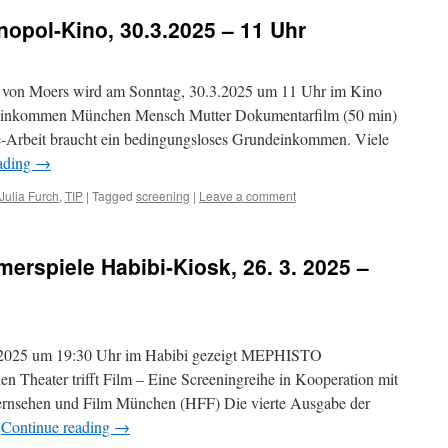
ol-Kino, 30.3.2025 – 11 Uhr
 Moers wird am Sonntag, 30.3.2025 um 11 Uhr im Kino
ndeinkommen München Mensch Mutter Dokumentarfilm (50 min)
Arbeit braucht ein bedingungsloses Grundeinkommen. Viele
ading
→
Julia Furch
,
TIP
|
Tagged
screening
|
Leave a comment
piele Habibi-Kiosk, 26. 3. 2025 –
25 um 19:30 Uhr im Habibi gezeigt MEPHISTO
n Theater trifft Film – Eine Screeningreihe in Kooperation mit
Fernsehen und Film München (HFF) Die vierte Ausgabe der
…
Continue reading
→