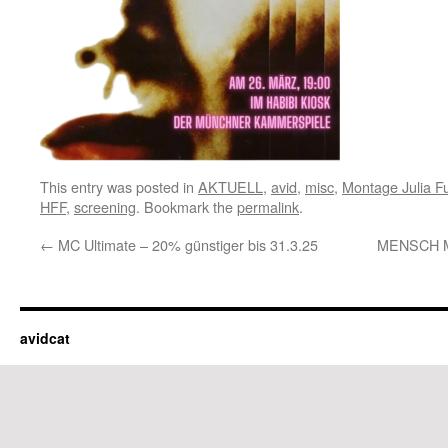
This entry was posted in
AKTUELL
,
avid
,
misc
,
Montage Julia F
HFF
,
screening
. Bookmark the
permalink
.
←
MC Ultimate – 20% günstiger bis 31.3.25
MENSCH MU
avidcat