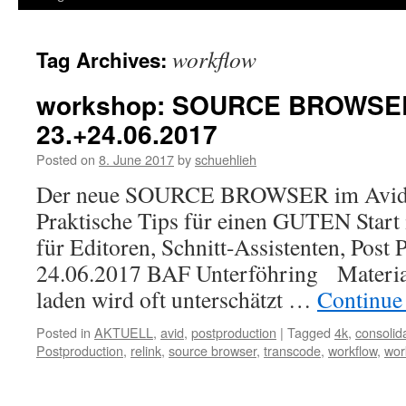
workflow
Tag Archives:
workshop: SOURCE BROWSE
23.+24.06.2017
Posted on
8. June 2017
by
schuehlieh
Der neue SOURCE BROWSER im Avid
Praktische Tips für einen GUTEN Start 
für Editoren, Schnitt-Assistenten, Post 
24.06.2017 BAF Unterföhring Material
laden wird oft unterschätzt …
Continue
Posted in
AKTUELL
,
avid
,
postproduction
|
Tagged
4k
,
consolid
Postproduction
,
relink
,
source browser
,
transcode
,
workflow
,
wor