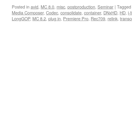
Posted in
avid
,
MC 8.0
,
misc
,
postproduction
,
Seminar
|
Tagged
Media Composer
,
Codec
,
consolidate
,
container
,
DNxHD
,
HD
,
i-
LongGOP
,
MC 8.2
,
plug in
,
Premiere Pro
,
Rec709
,
relink
,
trans