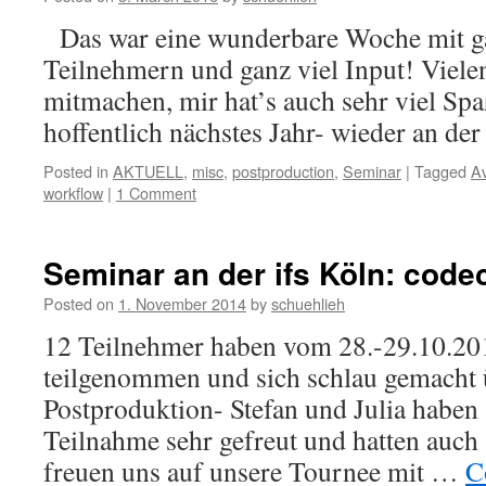
Das war eine wunderbare Woche mit ga
Teilnehmern und ganz viel Input! Viele
mitmachen, mir hat’s auch sehr viel Sp
hoffentlich nächstes Jahr- wieder an de
Posted in
AKTUELL
,
misc
,
postproduction
,
Seminar
|
Tagged
A
workflow
|
1 Comment
Seminar an der ifs Köln: cod
Posted on
1. November 2014
by
schuehlieh
12 Teilnehmer haben vom 28.-29.10.20
teilgenommen und sich schlau gemacht
Postproduktion- Stefan und Julia haben 
Teilnahme sehr gefreut und hatten auch 
freuen uns auf unsere Tournee mit …
C