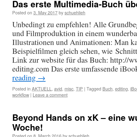
Das erste Multimedia-Buch übe
Posted on
3. May 2017
by
schuehlieh
Unbedingt zu empfehlen! Alle Grundbe
und Filmproduktion in einem wunderba
Illustrationen und Animationen: Man k
Beispielfilmen gleich sehen, wie Schnitt
Link zur website für das Buch: http:/
editing.com Das erste umfassende iBo
reading
→
Posted in
AKTUELL
,
avid
,
misc
,
TIP
|
Tagged
Buch
,
editing
,
iBo
workflow
|
Leave a comment
Beyond Hands on xK – eine w
Woche!
Posted on
8. March 2016
by
schuehlieh