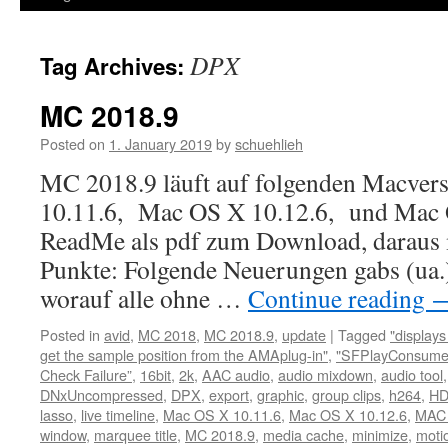
DPX
Tag Archives:
MC 2018.9
Posted on
1. January 2019
by
schuehlieh
MC 2018.9 läuft auf folgenden Macver
10.11.6, Mac OS X 10.12.6, und Mac 
ReadMe als pdf zum Download, daraus 
Punkte: Folgende Neuerungen gabs (u
worauf alle ohne …
Continue reading
Posted in
avid
,
MC 2018
,
MC 2018.9
,
update
|
Tagged
"display
get the sample position from the AMAplug-in"
,
"SFPlayConsumer
Check Failure”
,
16bit
,
2k
,
AAC audio
,
audio mixdown
,
audio tool
DNxUncompressed
,
DPX
,
export
,
graphic
,
group clips
,
h264
,
H
lasso
,
live timeline
,
Mac OS X 10.11.6
,
Mac OS X 10.12.6
,
MAC 
window
,
marquee title
,
MC 2018.9
,
media cache
,
minimize
,
motio