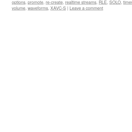
options
,
promote
,
re-create
,
realtime streams
,
RLE
,
SOLO
,
time
volume
,
waveforms
,
XAVC-S
|
Leave a comment