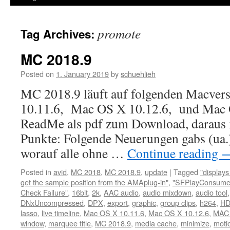
promote
Tag Archives:
MC 2018.9
Posted on
1. January 2019
by
schuehlieh
MC 2018.9 läuft auf folgenden Macver
10.11.6, Mac OS X 10.12.6, und Mac 
ReadMe als pdf zum Download, daraus 
Punkte: Folgende Neuerungen gabs (u
worauf alle ohne …
Continue reading
Posted in
avid
,
MC 2018
,
MC 2018.9
,
update
|
Tagged
"display
get the sample position from the AMAplug-in"
,
"SFPlayConsumer
Check Failure”
,
16bit
,
2k
,
AAC audio
,
audio mixdown
,
audio tool
DNxUncompressed
,
DPX
,
export
,
graphic
,
group clips
,
h264
,
H
lasso
,
live timeline
,
Mac OS X 10.11.6
,
Mac OS X 10.12.6
,
MAC 
window
,
marquee title
,
MC 2018.9
,
media cache
,
minimize
,
motio