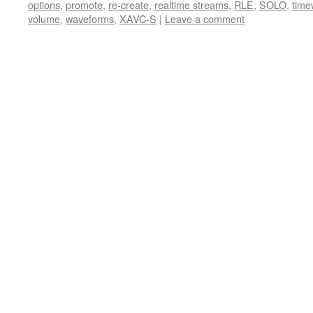
options
,
promote
,
re-create
,
realtime streams
,
RLE
,
SOLO
,
time
volume
,
waveforms
,
XAVC-S
|
Leave a comment