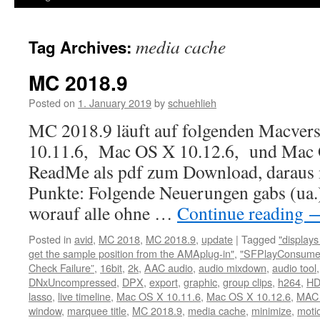
media cache
Tag Archives:
MC 2018.9
Posted on
1. January 2019
by
schuehlieh
MC 2018.9 läuft auf folgenden Macver
10.11.6, Mac OS X 10.12.6, und Mac 
ReadMe als pdf zum Download, daraus 
Punkte: Folgende Neuerungen gabs (u
worauf alle ohne …
Continue reading
Posted in
avid
,
MC 2018
,
MC 2018.9
,
update
|
Tagged
"display
get the sample position from the AMAplug-in"
,
"SFPlayConsumer
Check Failure”
,
16bit
,
2k
,
AAC audio
,
audio mixdown
,
audio tool
DNxUncompressed
,
DPX
,
export
,
graphic
,
group clips
,
h264
,
H
lasso
,
live timeline
,
Mac OS X 10.11.6
,
Mac OS X 10.12.6
,
MAC 
window
,
marquee title
,
MC 2018.9
,
media cache
,
minimize
,
motio