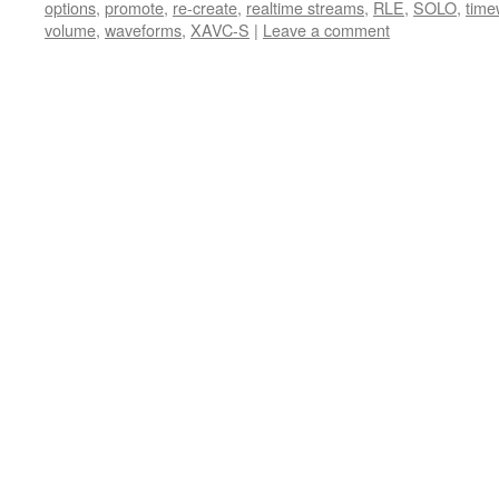
options
,
promote
,
re-create
,
realtime streams
,
RLE
,
SOLO
,
time
volume
,
waveforms
,
XAVC-S
|
Leave a comment