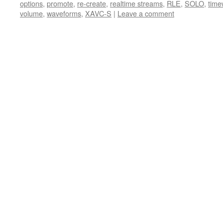
options
,
promote
,
re-create
,
realtime streams
,
RLE
,
SOLO
,
time
volume
,
waveforms
,
XAVC-S
|
Leave a comment