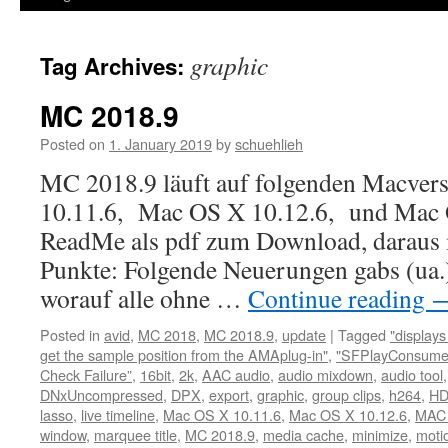
graphic
Tag Archives:
MC 2018.9
Posted on
1. January 2019
by
schuehlieh
MC 2018.9 läuft auf folgenden Macver
10.11.6, Mac OS X 10.12.6, und Mac 
ReadMe als pdf zum Download, daraus 
Punkte: Folgende Neuerungen gabs (u
worauf alle ohne …
Continue reading
Posted in
avid
,
MC 2018
,
MC 2018.9
,
update
|
Tagged
"display
get the sample position from the AMAplug-in"
,
"SFPlayConsumer
Check Failure”
,
16bit
,
2k
,
AAC audio
,
audio mixdown
,
audio tool
DNxUncompressed
,
DPX
,
export
,
graphic
,
group clips
,
h264
,
H
lasso
,
live timeline
,
Mac OS X 10.11.6
,
Mac OS X 10.12.6
,
MAC 
window
,
marquee title
,
MC 2018.9
,
media cache
,
minimize
,
motio