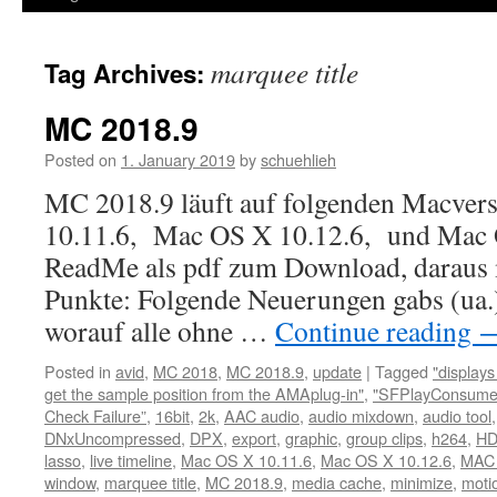
marquee title
Tag Archives:
MC 2018.9
Posted on
1. January 2019
by
schuehlieh
MC 2018.9 läuft auf folgenden Macver
10.11.6, Mac OS X 10.12.6, und Mac 
ReadMe als pdf zum Download, daraus 
Punkte: Folgende Neuerungen gabs (u
worauf alle ohne …
Continue reading
Posted in
avid
,
MC 2018
,
MC 2018.9
,
update
|
Tagged
"display
get the sample position from the AMAplug-in"
,
"SFPlayConsumer
Check Failure”
,
16bit
,
2k
,
AAC audio
,
audio mixdown
,
audio tool
DNxUncompressed
,
DPX
,
export
,
graphic
,
group clips
,
h264
,
H
lasso
,
live timeline
,
Mac OS X 10.11.6
,
Mac OS X 10.12.6
,
MAC 
window
,
marquee title
,
MC 2018.9
,
media cache
,
minimize
,
motio