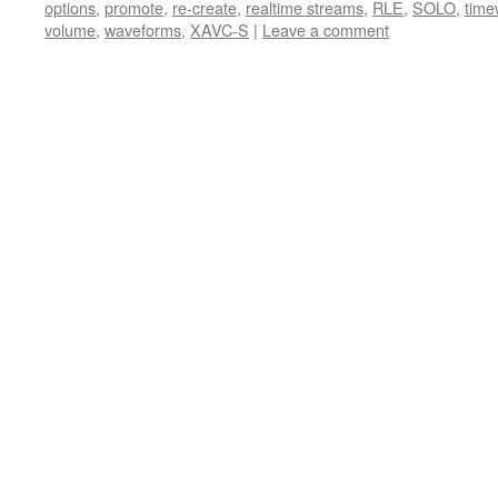
options
,
promote
,
re-create
,
realtime streams
,
RLE
,
SOLO
,
time
volume
,
waveforms
,
XAVC-S
|
Leave a comment